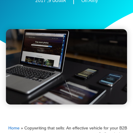
Ori Ainy
אוגוסט 9, 2017
Home
»
Copywriting that sells: An effective vehicle for your B2B