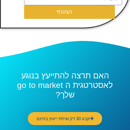
הצטרף
האם תרצה להתייעץ בנוגע
לאסטרטגית ה go to market
שלך?
קבע 30 דק שיחת ייעוץ בחינם