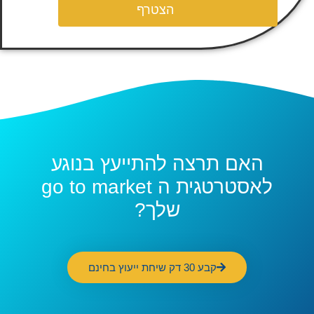
הצטרף
האם תרצה להתייעץ בנוגע
לאסטרטגית ה go to market
שלך?
קבע 30 דק שיחת ייעוץ בחינם