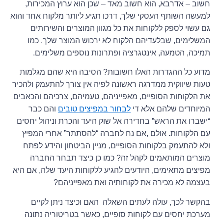
חשוב – אדרבא, הוא חשוב מאד – שכן הוא ערוץ המכירות,
למעשה השותף העסקי שלך, דרכו תגיע ליותר מלקוח אחד והוא
גם עשוי לספק ללקוחות את כל מגוון המוצרים והשירותים
המשלימים, שבלעדיהם הלקוח לא ירכוש המוצר שלך, כמו
תמיכה, הטמעה, אינטגרציה ופתרונות נוספים משלימים.
מדוע כל ההגדרות האלו חשובות? הסיבה היא שהם מגלמות
טעות שיווקית ממדרגה ראשונה לפיה אין צורך להתעמק ולהכיר
את הלקוחות הסופיים, מאפייניהם, טעמיהם, צרכיהם והכאבים
המיוחדים שלהם אלא די
לבחור במפיצים טובים
והם כבר
“ישברו את הראש” בחדירה אל שוק היעד והכרת וניהול יחסים
עם הלקוחות. אולם ,אם נח לחברה “להסתתר” אחרי המפיץ
ולא להתעמק בלקוחות הסופיים, מניין הביטחון והידע לפתח
מוצרים המותאמים לקהל זה? כמו כן כיצד תבחר החברה
מפיצים מתאימים, היודעים להגיע ללקוחות היעד שלה, אם היא
בעצמה לא מכירה את לקוחותיה ואת מאפייניהם?
בהקשר לכך, עולה לעתים השאלה האם וכיצד ניתן לקיים
מערכת יחסים עם לקוחות סופיים, כאשר בטריטוריה נתונה