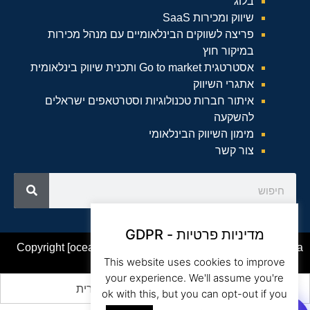
בלוג
שיווק ומכירות SaaS
פריצה לשווקים הבינלאומיים עם מנהל מכירות
במיקור חוץ
אסטרטגית Go to market ותכנית שיווק בינלאומית
אתגרי השיווק
איתור חברות טכנולוגיות וסטרטאפים ישראלים
להשקעה
מימון השיווק הבינלאומי
צור קשר
מדיניות פרטיות - GDPR
Copyright [oceanwp_date] – Beam Global Website by Asia
This website uses cookies to improve
your experience. We'll assume you're
English
(
אנגלית
)
עברית
ok with this, but you can opt-out if you