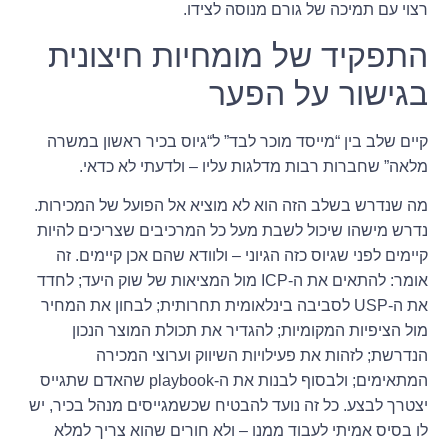
רצוי עם תמיכה של גורם מנוסה לצידו.
התפקיד של מומחיות חיצונית
בגישור על הפער
קיים שלב בין “מייסד מוכר לבד” ל“גיוס בכיר ראשון במשרה
מלאה” שחברות רבות מדלגות עליו – ולדעתי לא כדאי.
מה שנדרש בשלב הזה הוא לא מוציא אל הפועל של המכירות.
נדרש מישהו שיכול לשבת מעל כל המרכיבים שצריכים להיות
קיימים לפני שגיוס כזה הגיוני – ולוודא שהם אכן קיימים. זה
אומר: להתאים את ה-ICP מול המציאות של שוק היעד; לחדד
את ה-USP לסביבה בינלאומית תחרותית; לבחון את המחיר
מול הציפיות המקומיות; להגדיר את תכולת המוצר הנכון
הנדרשת; לזהות את פעילויות השיווק וערוצי המכירה
המתאימים; ולבסוף לבנות את ה-playbook שהאדם שתגייס
יצטרך לבצע. כל זה נועד להבטיח שכשמגייסים מנהל בכיר, יש
לו בסיס אמיתי לעבוד ממנו – ולא חורים שהוא צריך למלא