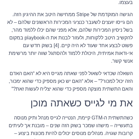
בעצמו.
הגישה המוקדמת של Stripe ממחישה היטב את ההיגיון הזה.
הם גייסו יועצים לשעבר כנציגי המכירות הראשונים שלהם – לא
בשל ניסיון המכירות שלהם, אלא מפני שהם יכלו ללמוד מהר,
להקשיב היטב ללקוחות, ולעזור לבנות את ה-playbook במקום
פשוט לבצע אחד שעוד לא היה קיים. [4] בשוק חדש עם
אי-ודאות אמיתית, היכולת ללמוד ולהסתגל שווה יותר מרשימת
אנשי קשר.
השאלה שכדאי לשאול לפני שאתה מגייס היא לא “האם האדם
הזה יכול למכור?” – אלא “האם יש כאן מספיק כדי שהוא ימכור,
והאם התשתית מוצקה מספיק כדי שהוא יצליח לעשות זאת?”
את מי לגייס כשאתה מוכן
כשהתשתית ה-GTM קיימת, הנטייה לגייס מנהל ותיק מנוסה
בתעשייה – מישהו שמכר בשוק הזה שנים – מובנת אך לעיתים
קרובות שגויה. מנהלים מנוסים יכולים להיות מכונות ביצוע –