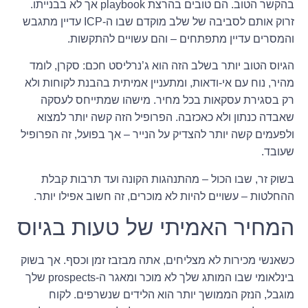
בהקשר הטוב. הם טובים בהרצת playbook אך לא בבנייתו.
זרוק אותם לסביבה של שלב מוקדם שבו ה-ICP עדיין מתגבש
והמסרים עדיין מתפתחים – והם עשויים להתקשות.
הגיוס הטוב יותר בשלב הזה הוא ג’נרליסט חכם: סקרן, לומד
מהיר, נוח עם אי-ודאות, ומתעניין אמיתית בהבנת לקוחות ולא
רק בסגירת עסקאות בכל מחיר. מישהו שמתייחס לעסקה
שאבדה כנתון ולא כאכזבה. הפרופיל הזה קשה יותר למצוא
ולפעמים קשה יותר להצדיק על הנייר – אך בפועל, זה הפרופיל
שעובד.
בשוק זר, שבו הכול – מהתנהגות הקונה ועד תרבות קבלת
ההחלטות – עשויים להיות לא מוכרים, זה חשוב אפילו יותר.
המחיר האמיתי של טעות בגיוס
כשאנשי מכירות לא מצליחים, אתה מבזבז זמן וכסף. אך בשוק
בינלאומי שבו המותג שלך לא מוכר ומאגר ה-prospects שלך
מוגבל, הנזק הממושך יותר הוא הלידים שנשרפים. לקוח