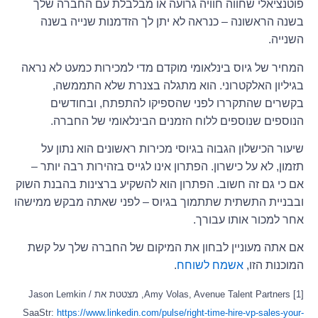
פוטנציאלי שחווה חוויה גרועה או מבלבלת עם החברה שלך
בשנה הראשונה – כנראה לא יתן לך הזדמנות שנייה בשנה
השנייה.
המחיר של גיוס בינלאומי מוקדם מדי למכירות כמעט לא נראה
בגיליון האלקטרוני. הוא מתגלה בצנרת שלא התממשה,
בקשרים שהתקררו לפני שהספיקו להתפתח, ובחודשים
הנוספים שנוספים ללוח הזמנים הבינלאומי של החברה.
שיעור הכישלון הגבוה בגיוסי מכירות ראשונים הוא נתון על
תזמון, לא על כישרון. הפתרון אינו לגייס בזהירות רבה יותר –
אם כי גם זה חשוב. הפתרון הוא להשקיע ברצינות בהבנת השוק
ובבניית התשתית שתתמוך בגיוס – לפני שאתה מבקש ממישהו
אחר למכור אותו עבורך.
אם אתה מעוניין לבחון את המיקום של החברה שלך על קשת
המוכנות הזו,
אשמח לשוחח
.
[1] Amy Volas, Avenue Talent Partners, מצטטת את Jason Lemkin /
SaaStr:
https://www.linkedin.com/pulse/right-time-hire-vp-sales-your-