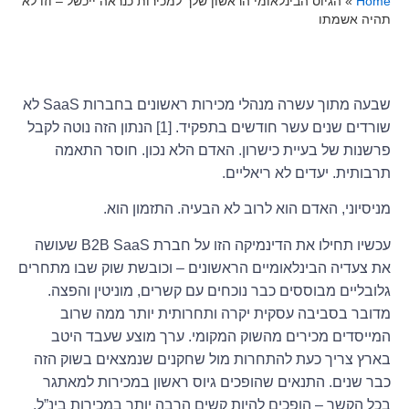
Home
»
הגיוס הבינלאומי הראשון שלך למכירות כנראה ייכשל – וזו לא
תהיה אשמתו
שבעה מתוך עשרה מנהלי מכירות ראשונים בחברות SaaS לא
שורדים שנים עשר חודשים בתפקיד. [1] הנתון הזה נוטה לקבל
פרשנות של בעיית כישרון. האדם הלא נכון. חוסר התאמה
תרבותית. יעדים לא ריאליים.
מניסיוני, האדם הוא לרוב לא הבעיה. התזמון הוא.
עכשיו תחילו את הדינמיקה הזו על חברת B2B SaaS שעושה
את צעדיה הבינלאומיים הראשונים – וכובשת שוק שבו מתחרים
גלובליים מבוססים כבר נוכחים עם קשרים, מוניטין והפצה.
מדובר בסביבה עסקית יקרה ותחרותית יותר ממה שרוב
המייסדים מכירים מהשוק המקומי. ערך מוצע שעבד היטב
בארץ צריך כעת להתחרות מול שחקנים שנמצאים בשוק הזה
כבר שנים. התנאים שהופכים גיוס ראשון במכירות למאתגר
בכל הקשר – הופכים להיות קשים הרבה יותר במכירות בינ”ל.