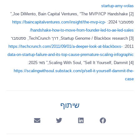
startup-amy-volas
[2] Joe DiMento, Bain Capital Ventures, “The MVP/ICP Handshake,”
ספטמבר 2024:
https://baincapitalventures.com/insight/the-mvp-icp-
handshake-how-to-move-from-founder-led-to-ae-led-sales/
[3] Startup Genome / Blackbox research, דרך TechCrunch, ספטמבר
https://techcrunch.com/2011/09/01/a-deeper-look-at-blackboxs-
2011:
data-on-startup-failure-and-its-top-cause-premature-scaling-infographic
[4] Scaling With Soul, “Sell It Yourself, Dammit,” מאי 2025:
https://scalingwithsoul.substack.com/p/sell-it-yourself-dammit-the-
case
שיתוף