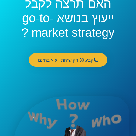
האם תרצה לקבל
ייעוץ בנושא go-to-
market strategy ?
קבע 30 דק שיחת ייעוץ בחינם