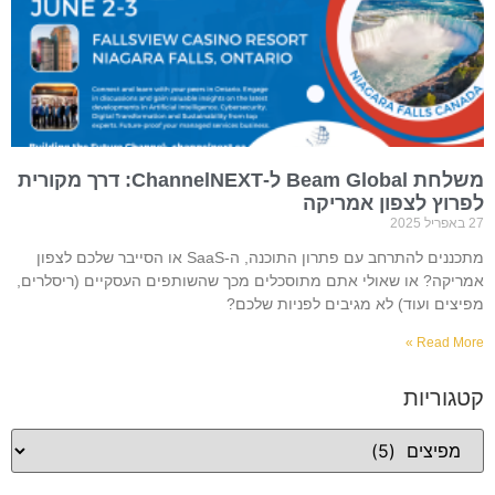
משלחת Beam Global ל-ChannelNEXT: דרך מקורית
לפרוץ לצפון אמריקה
27 באפריל 2025
מתכננים להתרחב עם פתרון התוכנה, ה-SaaS או הסייבר שלכם לצפון
אמריקה? או שאולי אתם מתוסכלים מכך שהשותפים העסקיים (ריסלרים,
מפיצים ועוד) לא מגיבים לפניות שלכם?
Read More »
קטגוריות