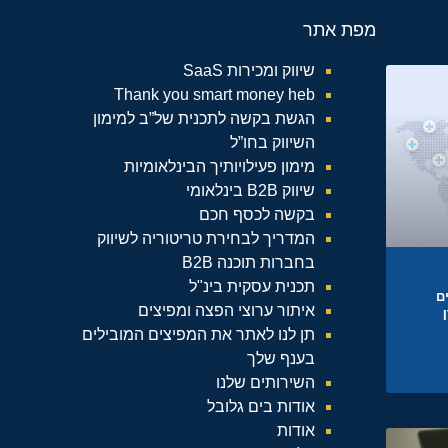
מפת אתר
שיווק ומכירות SaaS
Thank you smart money heb
הגשת בקשה לתכנית של”ב למימון
השיווק בחו”ל
מימון פעילויותיך הבינלאומיות
שיווק B2B בינלאומי
בקשה לכסף חכם
המדריך לבחירת טריטוריה לשיווק
בחברות תוכנה B2B
תכנית עסקית בינ"ל
ם
איתור ערוצי הפצה ומפיצים
תן לנו לאתר את המפיצים המובילים
בענף שלך
השירותים שלנו
אודות בים גלובל
אודות