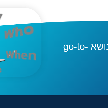
האם תרצה לקבל ייעוץ בנושא go-to-