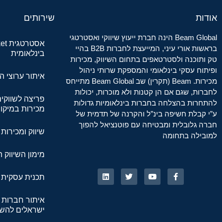
אודות
שירותים
Beam Global הינה חברת ייעוץ שיווקי ואסטרטגי
בראשות אורי עיני, המייעצת לחברות B2B בהיי
בינלאומית
טק ותוכנה ולסטרטאפים בתחום השיווק, מכירות
ופיתוח עסקי בינלאומי והמספקת שרותי ניהול
איתור ערוצי ה
מכירות. Beam (תקרין) שב Beam Global מתייחס
לחברות, שגם אם הן קטנות ולא מוכרות, יכולות
פריצה לשווקי
להתחרות בהצלחה בחברות בינלאומיות גדולות
מכירות במיקור
ע”י קבלת חשיפה בינ”ל והקרנה של תדמית של
חברה גלובלית ומבטיחה עם פוטנציאל להפוך
שיווק ומכירות SaaS
למובילה בתחומה
מימון השיווק 
תכנית עסקית ב
איתור חברות 
ישראלים להש