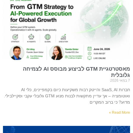
מאסטרטגיית GTM לביצוע מבוסס AI לצמיחה
גלובלית
7 במאי 2026
חברות SaaS, AI והייטק רבות משקיעות כיום בקמפיינים, כלי AI
ואוטומציה – אך עדיין מתקשות לבנות מנוע GTM גלובלי עקבי וסקיילבילי.
מדוע? כי ברוב המקרים
Read More »