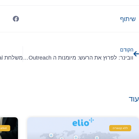
שיתוף
הקודם
וובינר: לפרוץ את הרעש: מיומנות ה Cold Outreach לצמיחה עולמית
עוד
ללא קטגוריה
arket