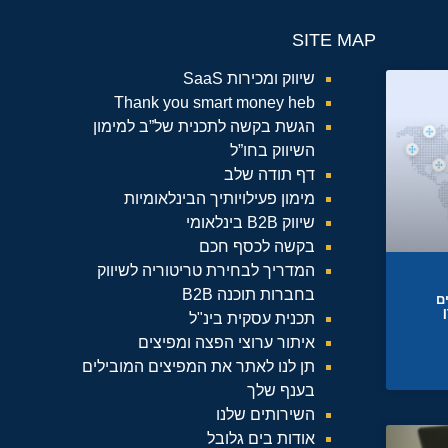
SITE MAP
שיווק ומכירות SaaS
Thank you smart money heb
הגשת בקשה לתכנית של”ב למימון
השיווק בחו”ל
דף תודה שלב
מימון פעילויותיך הבינלאומיות
שיווק B2B בינלאומי
בקשה לכסף חכם
המדריך לבחירת טריטוריה לשיווק
בחברות תוכנה B2B
ם
תכנית עסקית בינ"ל
איתור ערוצי הפצה ומפיצים
תן לנו לאתר את המפיצים המובילים
בענף שלך
השירותים שלנו
אודות בים גלובל