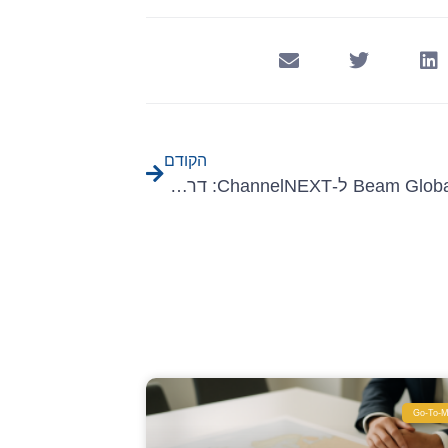
הקודם
משלחת Beam Global ל-ChannelNEXT: דרך מקורית לפרוץ לצפון אמריקה
Go-To-M