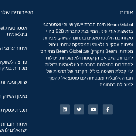
אודות
השירותים שלנו
Beam Global הינה חברת ייעוץ שיווקי ואסטרטגי
בראשות אורי עיני, המייעצת לחברות B2B בהיי
בינלאומית
טק ותוכנה ולסטרטאפים בתחום השיווק, מכירות
ופיתוח עסקי בינלאומי והמספקת שרותי ניהול
איתור ערוצי ה
מכירות. Beam (תקרין) שב Beam Global מתייחס
לחברות, שגם אם הן קטנות ולא מוכרות, יכולות
פריצה לשווקי
להתחרות בהצלחה בחברות בינלאומיות גדולות
מכירות במיקור
ע”י קבלת חשיפה בינ”ל והקרנה של תדמית של
חברה גלובלית ומבטיחה עם פוטנציאל להפוך
שיווק ומכירות SaaS
למובילה בתחומה
מימון השיווק 
תכנית עסקית ב
איתור חברות 
ישראלים להש