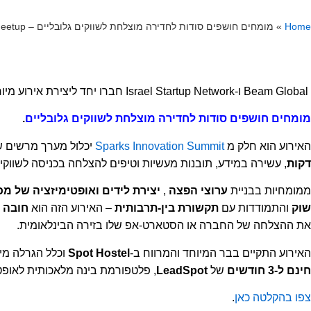
Home
»
מומחים חושפים סודות לחדירה מוצלחת לשווקים גלובליים – Sparks Meetup
Beam Global ו-Israel Startup Network חברו יחד ליצירת אירוע מיוחד:
מומחים חושפים סודות לחדירה מוצלחת לשווקים גלובליים
.
האירוע הוא חלק מ
Sparks Innovation Summit
יכלול מערך מרשים ש
דקות
, עשירה במידע, תובנות מעשיות וטיפים להצלחה בכניסה לשווקים
ממומחיות בבניית
ערוצי הפצה
,
יצירת לידים ואופטימיזציה של מכ
שוק
והתמודדות עם
תקשורת בין-תרבותית
– האירוע הזה הוא
חובה
ל
את ההצלחה של החברה או הסטארט-אפ שלו בזירה הבינלאומית.
האירוע התקיים בבר המיוחד והמרווח ב-
Spot Hostel
וכלל
הגרלה מי
חינם ל-3 חודשים
של
LeadSpot
, פלטפורמת בינה מלאכותית לאופטימיזציה
צפו בהקלטה כאן
.