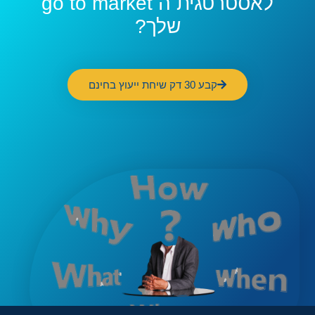
לאסטרטגית ה go to market
שלך?
קבע 30 דק שיחת ייעוץ בחינם