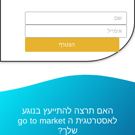
הצטרף
האם תרצה להתייעץ בנוגע
לאסטרטגית ה go to market
שלך?