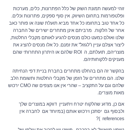
זוהי למעשה תמונת השוק של כלל הפתרונות, כלים, מערכות
ופלטפורמות בתחום השיווק. אין סוף ספקים, פתרונות וכלים.
כל אחד טוב בתחומו כל אחד מביא תועלת שונה או פותר כאב
אחר של הלקוח. מרביתם אינן מתחרים ישירים של החברה
שלנו ואולם כמעט כולם מנסים להגיע לאותם מקבלי החלטות,
ליצור אצלם עניין ו”לגזול” את זמנם. כל אלו מנסים להציג את
מוצריהם, תועלתם, ה ROI שלהם או היתרון התחרותי שהם
מעניקים ללקוחותיהם.
בהקשר זה הם בהחלט מתחרים בחברת בניית דפי הנחיתה
שלנו. הם מתחרים על הזמן של מקבלי החלטות ותשומת הלב
שלהם וגם על התקציב – שהרי אין אנו מצפים שה CMO ירכוש
מאות מוצרים.
אם כן, מדוע שהלקוח יטרח ויתעניין דווקא במוצרים שלך
ולבסוף גם יסתכן וירכוש אותם (במיוחד אם לחברה אין
references )?
נשמע מייאש? לא בהכרח. פשוט יש להכיר את עולמו של