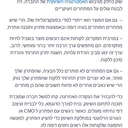
שוק כחלק מגיבוש
האסטרטגיה השיווקית
של החברה, היו
לבטח עולים על המתחרים העיקריים
– גם אם המוצר הוא ייחודי למדי בפונקציונליות שלו, הרי שיש
מתחרים הפותרים בעיה דומה ובאמצעות פתרון ותוכנה אחרת.
– במרבית המקרים, לקוחות אינם רוכשים מוצר בשביל להיות
מתקדמים. הם מחפשים ערך הרבה יותר ברור ומוחשי. לרוב,
ערך זה ינוע סביב הורדת עלויות, השגת יתרון תחרותי והורדת
סיכון ללקוח.
– גם אם המתחרים לא פותרים כלל הבעיה, שהפתרון שלך
פותר, או לא יוצרים יתרון תחרותי ללקוח שהפתרון שלך נותן
הרי שיש כאבים אחרים לא פחות חשובים שהם כן פותרים.
כדי להבהיר את הנקודה האחרונה, קחו למשל חברה שמוכרת
תוכנה לתחום השיווק, נניח לצורך הדוגמא, כלי לבניית ועיצוב
דפי נחיתה מעולים. כאשר ניגשים עם הפתרון ל CMO או
הגורם הרלוונטי במחלקת השיווק כדי להציע הפתרון, למעשה
התמונה שלקוחות אלו רואים וחווים דומה לזו.