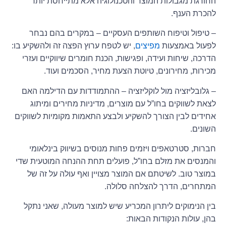
החורגת מגבולות המוצר והטכנולוגיה אלא מתייחסת יותר
להכרת הענף.
– טיפול וטיפוח השותפים העסקיים – במקרים בהם נבחר
לפעול באמצעות
מפיצים
, יש לטפח ערוץ הפצה זה ולהשקיע בו:
הדרכה, שיחות ועידה, ופגישות, הכנת חומרים שיווקיים ועזרי
מכירות, מחירונים, טיוטת הצעת מחיר, הסכמים ועוד.
– גלובליזציה מול לוקליזציה – ההתמודדות עם הדילמה האם
לצאת לשווקים בחו”ל עם מוצרים, מדיניות מחירים ומיתוג
אחידים לבין הצורך להשקיע ולבצע התאמות מקומיות לשווקים
השונים.
חברות, סטרטאפים ויזמים פחות מנוסים בשיווק בינלאומי
והמנסים את מזלם בחו”ל, פועלים תחת ההנחה המוטעית שדי
במוצר טוב. לשיטתם אם המוצר מצויין ואף עולה על זה של
המתחרים, הדרך להצלחה סלולה.
בין הנימוקים ליתרון המכריע שיש למוצר מעולה, שאני נתקל
בהן, עולות הנקודות הבאות: