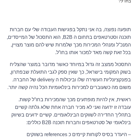
בחו”ל?
תופעה נפוצה, בה אני נתקל בפגישות העבודה שלי עם חברות
תוכנה וסטרטאפים בתחום ה B2B, הוא התסכול של המייסדים,
המנכ”ל ומנהלי המכירות מכך שלמרות שיש להם מוצר מצויין,
בכל זאת קשה מאד למכור אותו בחו”ל.
התסכול ממצב זה גדול במיוחד כאשר מדובר במוצר שהצליח
בשוק המקומי בישראל, כך שאין ספק לגבי התועלת שבפתרון,
בפונקציונליות העשירה שלו וביכולות ה delivery של החברה.
משום מה כשעוברים למכירות בינלאומיות הכל נהיה קשה יותר.
ראשית, אין להיות מופתעים מכך שהמכירות בחו”ל קשות.
עובדה זו ידועה ואני לא מכיר חברה אחת שלא גלתה קשיים
בתהליך החדירה לשווקים הבינלאומיים. קשיים ידועים בשיווק
בינלאומי של סטרטאפים וחברות תוכנה B2B כוללים:
– היעדר בסיס לקוחות קיימים כ references בשווקים