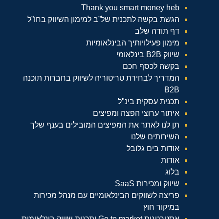
Thank you smart money heb
הגשת בקשה לתכנית של”ב למימון השיווק בחו”ל
דף תודה שלב
מימון פעילויותיך הבינלאומיות
שיווק B2B בינלאומי
בקשה לכסף חכם
המדריך לבחירת טריטוריה לשיווק בחברות תוכנה
B2B
תכנית עסקית בינ"ל
איתור ערוצי הפצה ומפיצים
תן לנו לאתר את המפיצים המובילים בענף שלך
השירותים שלנו
אודות בים גלובל
אודות
בלוג
שיווק ומכירות SaaS
פריצה לשווקים הבינלאומיים עם מנהל מכירות
במיקור חוץ
אסטרטגית Go to market ותכנית שיווק בינלאומית