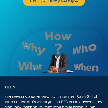
קבע 30 דק שיחת ייעוץ בחינם
אודות
Beam Global הינה חברת ייעוץ שיווקי ואסטרטגי בראשות אורי
עיני, המייעצת לחברות B2B בהיי טק ותוכנה ולסטרטאפים בתחום
השיווק, מכירות ופיתוח עסקי בינלאומי והמספקת שרותי ניהול