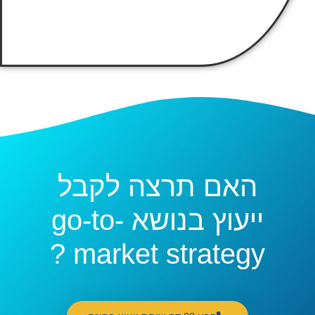
האם תרצה לקבל
ייעוץ בנושא go-to-
market strategy ?