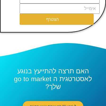
הצטרף
האם תרצה להתייעץ בנוגע
לאסטרטגית ה go to market
שלך?