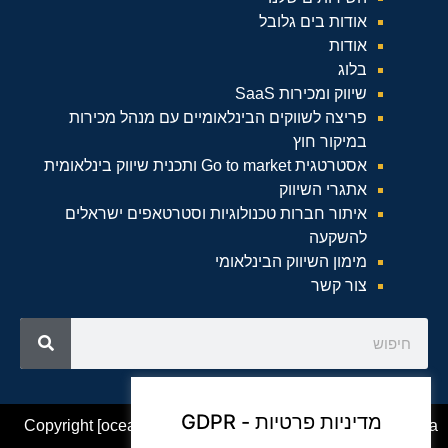
אודות בים גלובל
אודות
בלוג
שיווק ומכירות SaaS
פריצה לשווקים הבינלאומיים עם מנהל מכירות
במיקור חוץ
אסטרטגית Go to market ותכנית שיווק בינלאומית
אתגרי השיווק
איתור חברות טכנולוגיות וסטרטאפים ישראלים
להשקעה
מימון השיווק הבינלאומי
צור קשר
מדיניות פרטיות - GDPR
Copyright [oceanwp_date] – Beam Global Website by Asia