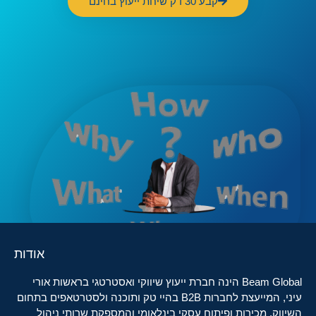
קבע 30 דק שיחת ייעוץ בחינם
אודות
Beam Global הינה חברת ייעוץ שיווקי ואסטרטגי בראשות אורי
עיני, המייעצת לחברות B2B בהיי טק ותוכנה ולסטרטאפים בתחום
השיווק, מכירות ופיתוח עסקי בינלאומי והמספקת שרותי ניהול