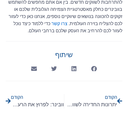
להתרחבות לשווקים חדשים. בין אם אתם מחפשים להשתמש
בוובינרים כחלק מאסטרטגיית הצמיחה הגלובלית שלכם או
זקוקים להכוונה בנושאים שיווקיים נוספים, אנחנו כאן כדי לעזור
לכם להצליח בזירה העולמית.
צרו קשר
כדי ללמוד כיצד נוכל
לעזור לכם להרחיב את העסק שלכם ברחבי העולם.
שיתוף
הקודם
הקודם
יתרונות החדירה לשווקים בינ"ל עם שותפים עסקיים לחברות תוכנה B2B
וובינר: לפרוץ את הרעש: מיומנות ה Cold Outreach לצמיחה עולמית