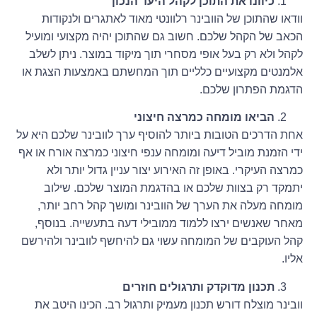
כיוונו את התוכן לקהל היעד הנכון
וודאו שהתוכן של הוובינר רלוונטי מאוד לאתגרים ולנקודות
הכאב של הקהל שלכם. חשוב גם שהתוכן יהיה מקצועי ומועיל
לקהל ולא רק בעל אופי מסחרי תוך מיקוד במוצר. ניתן לשלב
אלמנטים מקצועיים כלליים תוך המחשתם באמצעות הצגת או
הדגמת הפתרון שלכם.
הביאו מומחה כמרצה חיצוני
אחת הדרכים הטובות ביותר להוסיף ערך לוובינר שלכם היא על
ידי הזמנת מוביל דיעה ומומחה ענפי חיצוני כמרצה אורח או אף
כמרצה העיקרי. באופן זה האירוע יצור עניין גדול יותר ולא
יתמקד רק בצוות שלכם או בהדגמת המוצר שלכם. שילוב
מומחה מעלה את הערך של הוובינר ומושך קהל רחב יותר,
מאחר שאנשים ירצו ללמוד ממובילי דעה בתעשייה. בנוסף,
קהל העוקבים של המומחה עשוי גם להיחשף לוובינר ולהירשם
אליו.
תכנון מדוקדק ותרגולים חוזרים
וובינר מוצלח דורש תכנון מעמיק ותרגול רב. הכינו היטב את