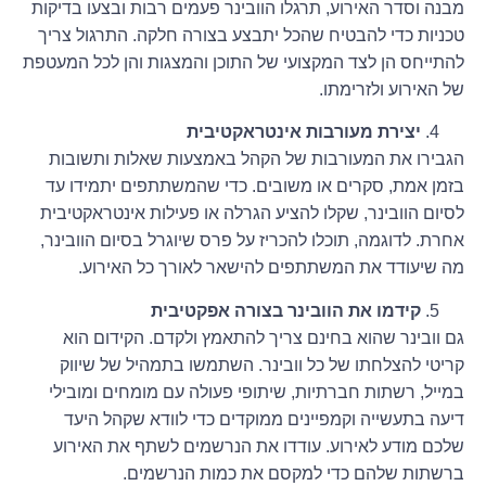
מבנה וסדר האירוע, תרגלו הוובינר פעמים רבות ובצעו בדיקות
טכניות כדי להבטיח שהכל יתבצע בצורה חלקה. התרגול צריך
להתייחס הן לצד המקצועי של התוכן והמצגות והן לכל המעטפת
של האירוע ולזרימתו.
יצירת מעורבות אינטראקטיבית
הגבירו את המעורבות של הקהל באמצעות שאלות ותשובות
בזמן אמת, סקרים או משובים. כדי שהמשתתפים יתמידו עד
לסיום הוובינר, שקלו להציע הגרלה או פעילות אינטראקטיבית
אחרת. לדוגמה, תוכלו להכריז על פרס שיוגרל בסיום הוובינר,
מה שיעודד את המשתתפים להישאר לאורך כל האירוע.
קידמו את הוובינר בצורה אפקטיבית
גם וובינר שהוא בחינם צריך להתאמץ ולקדם. הקידום הוא
קריטי להצלחתו של כל וובינר. השתמשו בתמהיל של שיווק
במייל, רשתות חברתיות, שיתופי פעולה עם מומחים ומובילי
דיעה בתעשייה וקמפיינים ממוקדים כדי לוודא שקהל היעד
שלכם מודע לאירוע. עודדו את הנרשמים לשתף את האירוע
ברשתות שלהם כדי למקסם את כמות הנרשמים.