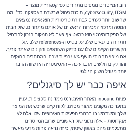
רוב המייסדים ממפים מתחרים לפי קטגוריית מוצר –
cybersecurity, ITSM, תוכנת ניהול שרשרת האספקה וכד׳. מה
שחשוב יותר לעתים לבחירת טריטוריות הוא איפה נמצאים
המטה ומרכזי המכירות הראשיים של אותם מתחרים. שוק הבית
של ספק דומיננטי הוא כמעט אף פעם לא המקום הנכון להתחיל.
תתחרה בתנאים שלו, על בסיס ה-references שלו, מול
הקשרים הקיימים שלו עם בדיוק השותפים והקונים שאתה צריך.
אם מיפוי תחרותי חושף גיאוגרפיות שבהן המתחרים החזקים
והוותיקים חלשים או בדעיכה – האסימטריה הזו שווה הרבה
יותר מגודל השוק הגולמי.
איפה כבר יש לך סיגנלים?
פניות inbound מאתר האינטרנט ממדינה ספציפית. עניין
בתערוכה מקונים מאזור מסוים. לקוח קיים שרכש את המוצר
שלך ומשתמש בו ברחבי הפעילות האירופית שלו. אלה לא
אנקדוטות – אלה נתוני שוק ראשוניים שרוב המייסדים
מתעלמים מהם באופן שיטתי, כי זה נראה פחות מדעי מאשר