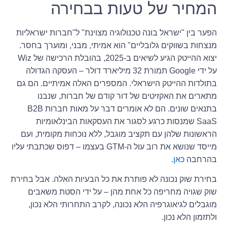
המחיר של טעות בבחירה
הפער בין "ישראל בונה טכנולוגיה מצוינת" ל"חברות ישראליות
מנצחות בשווקים גלובליים" הוא אמיתי, מבני, ומוערך בחסר.
יצוא ההייטק הגיע לשיאים ב-2025, בהובלת הרכישה של Wiz
על ידי Google תמורת 32 מיליארד דולר – העסקה הגדולה
בתולדות ההייטק הישראלי. המספרים האלה אמיתיים. הם גם
מתארים את האקזיטים של דור קודם של חברות, שנבנו
בתנאים שונים. הם לא אומרים דבר על מאות חברות B2B
SaaS שמנסות כרגע לסגור את העסקאות הבינלאומיות
הראשונות שלהן עם תקציב מוגבל, ללא נוכחות מקומית, ועם
מייסד שנושא את רוב עול ה-GTM בעצמו – דפוס שכתבתי עליו
בהרחבה
כאן
.
בחירת שוק נכונה לא פותרת את כל הבעיות האלה. אבל בחירת
שוק שגויה מחריפה כל אחת מהן – על ידי הסטת משאבים
מוגבלים לגיאוגרפיה הלא נכונה, לקרב התחרותי הלא נכון,
ולתזמון הלא נכון.