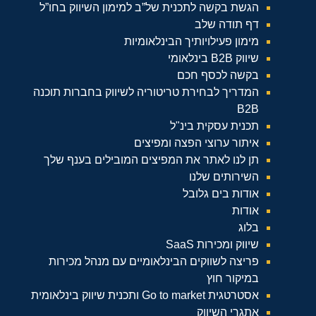
הגשת בקשה לתכנית של”ב למימון השיווק בחו”ל
דף תודה שלב
מימון פעילויותיך הבינלאומיות
שיווק B2B בינלאומי
בקשה לכסף חכם
המדריך לבחירת טריטוריה לשיווק בחברות תוכנה
B2B
תכנית עסקית בינ"ל
איתור ערוצי הפצה ומפיצים
תן לנו לאתר את המפיצים המובילים בענף שלך
השירותים שלנו
אודות בים גלובל
אודות
בלוג
שיווק ומכירות SaaS
פריצה לשווקים הבינלאומיים עם מנהל מכירות
במיקור חוץ
אסטרטגית Go to market ותכנית שיווק בינלאומית
אתגרי השיווק