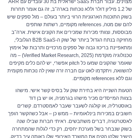
מצוינים. עבור חברת SaaS ישראלית בת 30 עובדים עם ARR
של 1.2 מיליון דולר וללא נוכחות בארה"ב, זה גם אומר תחרות
בשוק התוכנות הארגוניות הרווי ביותר בעולם – מול ספקים שיש
להם שם מטה, references מקומיים, רשתות שותפים
מבוססות, וצוותי מכירות שמכירים את הקונים אישית. ארה"ב
מחזיקה בנתח הגדול ביותר של שוק ה-B2B SaaS הגלובלי,
ומתאפיינת בריכוז גבוה של ספקים מרכזיים ותרבות של אימוץ
טכנולוגיה מוקדמת (Verified Market Research, 2025) – מה
שאומר שהקונים שמעו כל pitch אפשרי, יש להם כלים מקיפים
להשוואה, ויתקדמו לאט עם חברה זרה שאין לה נוכחות מקומית
וגם ללא references מקומיים.
הטעות השנייה היא בחירת שוק על בסיס קשר אישי. מישהו
בצוות המייסדים מכיר מישהו בגרמניה, או יש בן דוד
באוסטרליה, או קולגה לשעבר שעבר לאמסטרדם. קשרים
חשובים במכירות בינלאומיות – ממש כן – אבל כשהקשר הופך
לאסטרטגיה, דברים משתבשים. ראיתי חברות שבילו שנה
בשוק שנבחר בשל מערכת יחסים, רק כדי לגלות שהמתחרה
הישיר שלהן הקים את המשרד האירופי שלו באותה עיר בדיוק.